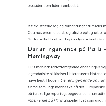
præsident om tiden i embedet.
Alt fra statsbesøg og forhandlinger til møder m
Obamas enorme selvbiografiske optegnelser ov
“Et forjættet land” er dog kun første bind i B
Der er ingen ende på Paris –
Hemingway
Hvis man har forfatterdrømme er der ingen v
legendariske skikkelser i litteraturens historie,
have læst. I bogen,
Der er ingen ende på Pari
sin tid som ungt menneske på det Europæiske ko
på forskellige reportageopgaver som han udfø
ingen ende på Paris
afspejler livet som ungt