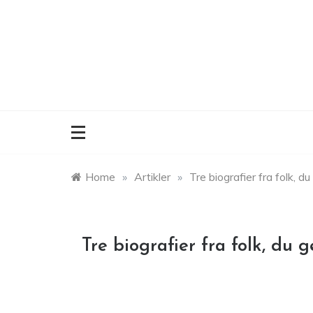
Skip
to
content
Home
»
Artikler
»
Tre biografier fra folk, d
Tre biografier fra folk, du 