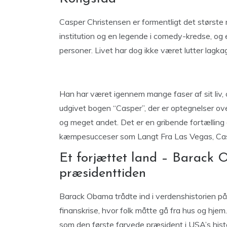
Casper Christensen er formentligt det størst
institution og en legende i comedy-kredse, o
personer. Livet har dog ikke været lutter lagk
Han har været igennem mange faser af sit liv
udgivet bogen “Casper”, der er optegnelser ove
og meget andet. Det er en gribende fortælling
kæmpesucceser som Langt Fra Las Vegas, Caspe
Et forjættet land – Barack
præsidenttiden
Barack Obama trådte ind i verdenshistorien på 
finanskrise, hvor folk måtte gå fra hus og hjem
som den første farvede præsident i USA’s histori