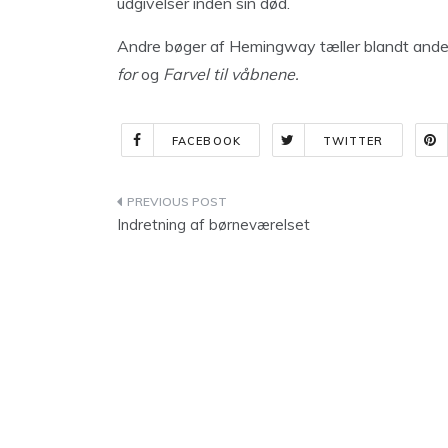
udgivelser inden sin død.
Andre bøger af Hemingway tæller blandt and
for
og
Farvel til våbnene.
FACEBOOK
TWITTER
Indlægsnavigation
Indretning af børneværelset