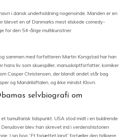
e navn i dansk underholdning nogensinde. Manden er en
g er blevet en af Danmarks mest elskede comedy-
age for den 54-årige multikunstner.
, og sammen med forfatteren Martin Kongstad har han
r hans liv som skuespiller, manuskriptforfatter, komiker
 om Casper Christensen, der blandt andet står bag
r og Mandrilaftalen, og ikke mindst Klovn.
 Obamas selvbiografi om
et tumultarisk tidspunkt. USA stod midt i en buldrende
. Derudover blev han skrevet ind i verdenshistorien
e. I sin bog “Et forjættet land” fortæller den tidligere