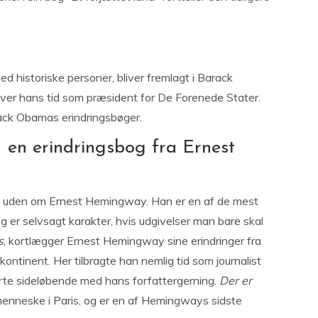
ed historiske personer, bliver fremlagt i Barack
er hans tid som præsident for De Forenede Stater.
arack Obamas erindringsbøger.
 en erindringsbog fra Ernest
ej uden om Ernest Hemingway. Han er en af de mest
 og er selvsagt karakter, hvis udgivelser man bare skal
s
, kortlægger Ernest Hemingway sine erindringer fra
ntinent. Her tilbragte han nemlig tid som journalist
rte sideløbende med hans forfattergerning.
Der er
 menneske i Paris, og er en af Hemingways sidste