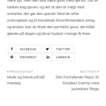
være dyr, men den skal være givet med hjertet. Det er
tanken bag gaven, og det at den er valgt med
omtanke, der gør den speciel. Med de rette
overvejelser og et kendskab til konfirmandens smag
og ønsker, kan du finde den perfekte gave, der både
glæder på dagen og bliver husket i mange år frem.
FACEBOOK
TWITTER
PINTEREST
LINKEDIN
Indlægsnavigation
Mode og trends på blå
Den Fortryllende Rejse: Et
mandag
Smykkes Eventyr med
Justerbare Ringe