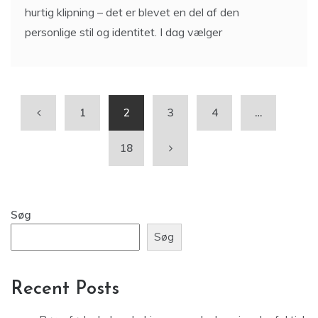
Moderne herrefrisurer handler om mere end bare en
hurtig klipning – det er blevet en del af den
personlige stil og identitet. I dag vælger
1
2
3
4
…
18
Søg
Søg
Recent Posts