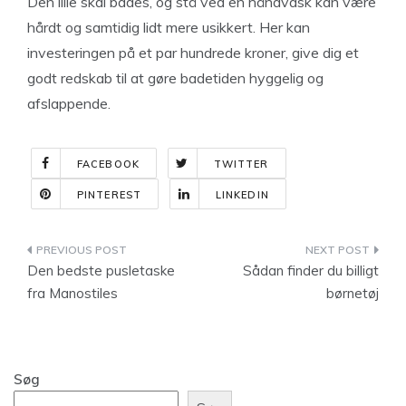
Den lille skal bades, og stå ved en håndvask kan være
hårdt og samtidig lidt mere usikkert. Her kan
investeringen på et par hundrede kroner, give dig et
godt redskab til at gøre badetiden hyggelig og
afslappende.
FACEBOOK
TWITTER
PINTEREST
LINKEDIN
Indlægsnavigation
Den bedste pusletaske
Sådan finder du billigt
fra Manostiles
børnetøj
Søg