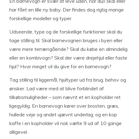
En barnevogn er svær at leve uden, når du/i skal eller
har fået en lille ny baby. Der findes dog rigtig mange
forskellige modeller og typer.
Udseende, type og de forskellige funktioner skal du
tage stilling til. Skal barnevognen bruges i byen eller
være mere terrængående? Skal du købe en almindelig
eller en kombivogn? Skal der være drejehjul eller faste
hjul? Hvor meget vil du give for en barnevogn?
Tag stilling til liggemål, hjultyper ud fra brug, behov og
ønsker. Lad være med at blive forblindet af
tilkøbsmuligheder – som nævnt et en kopholder ret
ligegyldig. En barnevogn kører over brosten, græs,
hullede veje og andet ujævnt underlag, og en kop
kaffe i en kopholder vil nok vælte 9 ud af 10 gange
alligevel.