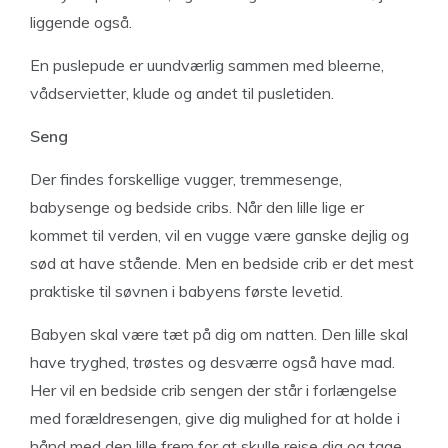
liggende også.
En puslepude er uundværlig sammen med bleerne,
vådservietter, klude og andet til pusletiden.
Seng
Der findes forskellige vugger, tremmesenge,
babysenge og bedside cribs. Når den lille lige er
kommet til verden, vil en vugge være ganske dejlig og
sød at have stående. Men en bedside crib er det mest
praktiske til søvnen i babyens første levetid.
Babyen skal være tæt på dig om natten. Den lille skal
have tryghed, trøstes og desværre også have mad.
Her vil en bedside crib sengen der står i forlængelse
med forældresengen, give dig mulighed for at holde i
hånd med den lille frem for at skulle rejse dig og tage